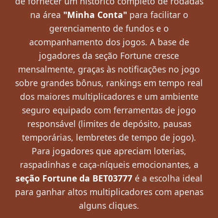
de fornecer um histórico completo de rodadas
na área
"Minha Conta"
para facilitar o
gerenciamento de fundos e o
acompanhamento dos jogos. A base de
jogadores da seção Fortune cresce
mensalmente, graças às notificações no jogo
sobre grandes bônus, rankings em tempo real
dos maiores multiplicadores e um ambiente
seguro equipado com ferramentas de jogo
responsável (limites de depósito, pausas
temporárias, lembretes de tempo de jogo).
Para jogadores que apreciam loterias,
raspadinhas e caça-níqueis emocionantes, a
seção Fortune da BET03777
é a escolha ideal
para ganhar altos multiplicadores com apenas
alguns cliques.