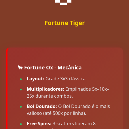
Fortune Tiger
🐂 Fortune Ox - Mecânica
Layout:
Grade 3x3 clássica.
Multiplicadores:
Empilhados 5x–10x–
25x durante combos.
Boi Dourado:
O Boi Dourado é o mais
valioso (até 500x por linha).
Free Spins:
3 scatters liberam 8