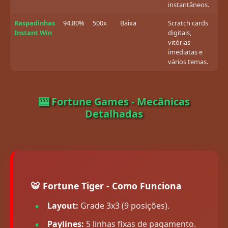
instantâneos.
Raspadinhas
94.80%
500x
Baixa
Scratch cards
Instant Win
digitais,
vitórias
imediatas e
vários temas.
🎰 Fortune Games - Mecânicas
Detalhadas
🐯 Fortune Tiger - Como Funciona
Layout:
Grade 3x3 (9 posições).
Paylines:
5 linhas fixas de pagamento.