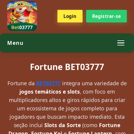
Login
Registrar-se
Menu
Fortune BET03777
Fortune da
BET03777
integra uma variedade de
jogos temáticos e slots
, com foco em
multiplicadores altos e giros rápidos para criar
um ecossistema de jogos completo para
jogadores que buscam impacto imediato. Esta
seção inclui
Slots da Sorte
(como
Fortune
Dragon
,
Fortune Koi
e
Fortune Lantern
, com