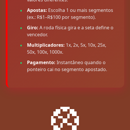
Apostas:
Escolha 1 ou mais segmentos
(ex.: R$1–R$100 por segmento).
Giro:
A roda física gira e a seta define o
vencedor.
Multiplicadores:
1x, 2x, 5x, 10x, 25x,
50x, 100x, 1000x.
Pagamento:
Instantâneo quando o
ponteiro cai no segmento apostado.
🎡